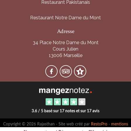
Restaurant Pakistanais
Restaurant Notre Dame du Mont
Adresse
34 Place Notre Dame du Mont
Cours Julien
13006 Marseille
3.6 / 5 basé sur 17 notes et sur 17 avis
Copyright © 2026 Rajasthan - Site web créé par
RestoPro
-
mentions
légales